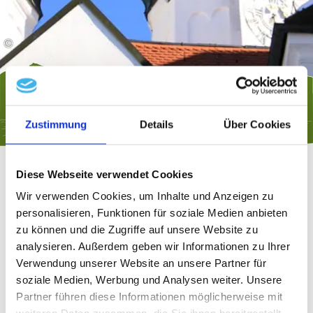
©
Zustimmung
Details
Über Cookies
Diese Webseite verwendet Cookies
Wir verwenden Cookies, um Inhalte und Anzeigen zu
personalisieren, Funktionen für soziale Medien anbieten
zu können und die Zugriffe auf unsere Website zu
Dr. Franz Klupak
analysieren. Außerdem geben wir Informationen zu Ihrer
Geistlicher Rat, Würdigung der in der
1989
Pfarrgemeinde Truchtlaching
geleisteten Arbeit
Verwendung unserer Website an unsere Partner für
verst. 27.02.1998
soziale Medien, Werbung und Analysen weiter. Unsere
Carl Ostermayer
Partner führen diese Informationen möglicherweise mit
Würdigung für das Bemühen um die
1993
Erforschung der römischen Geschichte
im Gemeindegebiet