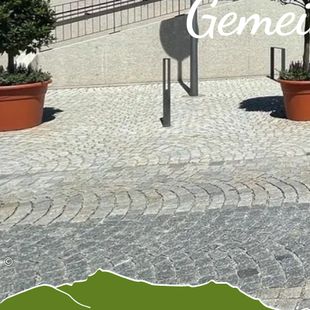
Gemei
©