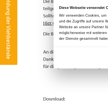
Meldung der Viehbestände
Die Bürgerversammlungen 2026 s
teilgenommen haben.
Diese Webseite verwendet 
Sollten Sie die diesjährigen B
Wir verwenden Cookies, um I
und die Zugriffe auf unsere 
Hier geht es zur Aufzeichnung 
Website an unsere Partner fü
möglicherweise mit weiteren
Die Broschüren liegen zudem w
der Dienste gesammelt habe
An dieser Stelle ein herzliche
Danke an die Musikblaskapelle 
für die großartige Bewirtung.
Download: