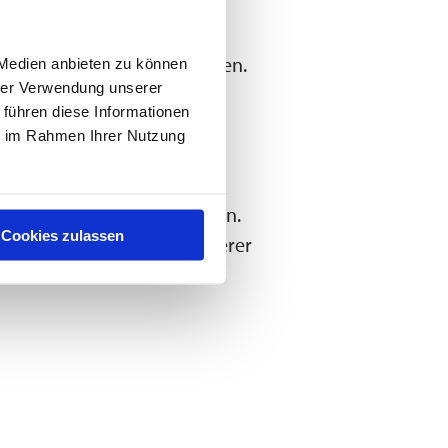
 Ort oder auch online
ufzeichnung online anschauen.
 Medien anbieten zu können
hrer Verwendung unserer
 führen diese Informationen
ie im Rahmen Ihrer Nutzung
ungen möglich gemacht haben.
Cookies zulassen
n die Gastronomen und Caterer