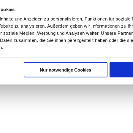
ind vorbei und wir danken allen Zuschauern, die vor
Cookies
ürgerversammlungen verpasst haben, können Sie die A
nhalte und Anzeigen zu personalisieren, Funktionen für soziale
Website zu analysieren. Außerdem geben wir Informationen zu I
der Bürgerversammlung in Seeon.
↗
r soziale Medien, Werbung und Analysen weiter. Unsere Partner
 Daten zusammen, die Sie ihnen bereitgestellt haben oder die s
ie gewohnt im Rathaus zur Mitnahme bereit.
n.
s Dankeschön an alle, die unsere drei Bürgerversamml
Nur notwendige Cookies
Seeon für die musikalische Untermalung und danke a