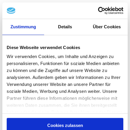
Vereine bei sich begrüßen zu können. Somit
Sportanlage Truchtlaching
haben nun auch Besucher und
Die Sportanlage in Truchtlaching
Sportinteressierte die Möglichkeit, den
beheimatet den SV Truchtlaching.
Spielen von einer Tribüne aus zusehen zu
Zustimmung
Details
Über Cookies
können.
Zu den Sportanlagen gehören ein
Naturrasenfußballfeld, ein Basketballplatz,
Zur Ausstattung gehören neben einem
Diese Webseite verwendet Cookies
ein großer Tennisplatz, eine kleine
Fitnessraum auch ein Gymnastikraum, eine
Wir verwenden Cookies, um Inhalte und Anzeigen zu
mehr lesen
Skateanlage und eine Eisstockbahn. Neben
personalisieren, Funktionen für soziale Medien anbieten
Außen- und Innentribüne (außen teilweise
zu können und die Zugriffe auf unsere Website zu
diesen Sportanlagen befindet sich ein
überdacht), Umkleiden mit Sanitäranlagen
analysieren. Außerdem geben wir Informationen zu Ihrer
großer Trainingsplatz.
und ein Gemeinschaftsraum.
Verwendung unserer Website an unsere Partner für
soziale Medien, Werbung und Analysen weiter. Unsere
Der aktuelle Hallenbelegungsplan kann
Ortsansässige Vereine können in Absprache
Partner führen diese Informationen möglicherweise mit
unter der Homepage des SV Truchlaching
mit der Gemeinde und dem SV Seeon die
weiteren Daten zusammen, die Sie ihnen bereitgestellt
Seeon eingesehen werden:
Hallenbelegung
haben oder die sie im Rahmen Ihrer Nutzung der Dienste
Sporthalle für besondere
↗
gesammelt haben.
Sportveranstaltungen nutzen. Ebenso steht
Cookies zulassen