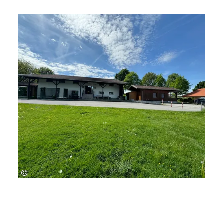
dazu.
Zum so genannten Moskito-Stadion gehört
eine Turnhalle, ein Naturrasenfußball und
Eisstockbahnen.
Weitere Informationen finden Sie unter:
http://www.sv-seebruck-ising.de
↗
©