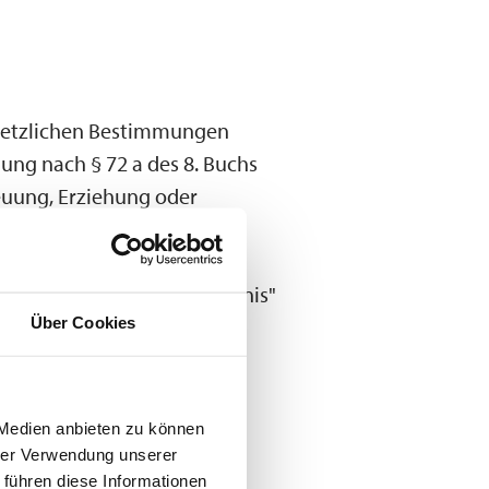
gesetzlichen Bestimmungen
ung nach § 72 a des 8. Buchs
euung, Erziehung oder
se geeignet ist, Kontakt zu
as "erweiterte Führungszeugnis"
Über Cookies
orliegen.
 Medien anbieten zu können
hrer Verwendung unserer
 führen diese Informationen