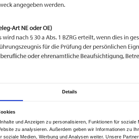
weck angegeben werden.
eleg-Art NE oder OE)
 wird nach § 30 a Abs. 1 BZRG erteilt, wenn dies in 
ührungszeugnis für die Prüfung der persönlichen Eign
 berufliche oder ehrenamtliche Beaufsichtigung, Betr
ine Tätigkeit benötigt wird, die in vergleichbarer Wei
schriftliche Aufforderung der Stelle vorzulegen, die d
Details
igt, dass die Voraussetzungen des § 30 a Abs. 1 BZRG v
Cookies
trag für Ihr Führungszeugnis.
nhalte und Anzeigen zu personalisieren, Funktionen für soziale
eugnis Beleg-Art N
↗
Website zu analysieren. Außerdem geben wir Informationen zu I
r soziale Medien, Werbung und Analysen weiter. Unsere Partner