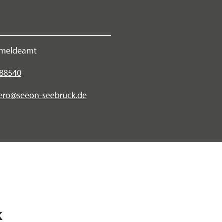
meldeamt
888540
ero@seeon-seebruck.de
k