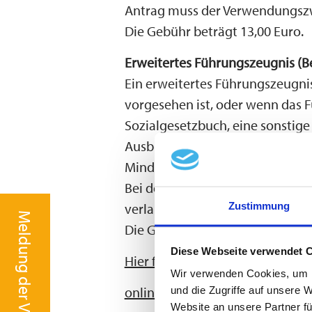
Antrag muss der Verwendungsz
Die Gebühr beträgt 13,00 Euro.
Erweitertes Führungszeugnis (B
Ein erweitertes Führungszeugnis
vorgesehen ist, oder wenn das F
Sozialgesetzbuch, eine sonstige
Ausbildung Minderjähriger oder e
Minderjährigen aufzunehmen.
Bei der Antragstellung ist eine 
Zustimmung
verlangt und in der diese bestät
Meldung der Viehbestände
Die Gebühr beträgt 13,00 Euro.
Diese Webseite verwendet 
Hier finden Sie den aktuellen An
Wir verwenden Cookies, um I
online Antrag für Ihr Führungsz
und die Zugriffe auf unsere 
Website an unsere Partner fü