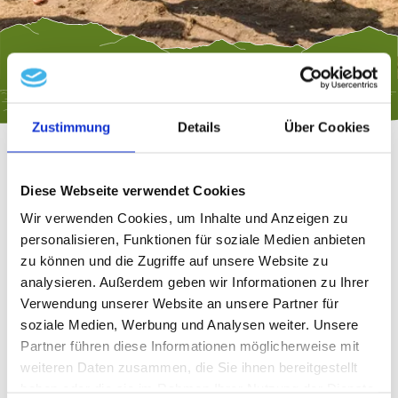
Zustimmung
Details
Über Cookies
Diese Webseite verwendet Cookies
Wir verwenden Cookies, um Inhalte und Anzeigen zu
Crash-Club Trucht'ling
personalisieren, Funktionen für soziale Medien anbieten
International
zu können und die Zugriffe auf unsere Website zu
analysieren. Außerdem geben wir Informationen zu Ihrer
Dorfweihnachtsgemeinschaft Truchtlaching
Verwendung unserer Website an unsere Partner für
soziale Medien, Werbung und Analysen weiter. Unsere
Förderkreis aktive Jugend + Jugendtreff
Partner führen diese Informationen möglicherweise mit
Truchtlaching
weiteren Daten zusammen, die Sie ihnen bereitgestellt
haben oder die sie im Rahmen Ihrer Nutzung der Dienste
mehr lesen