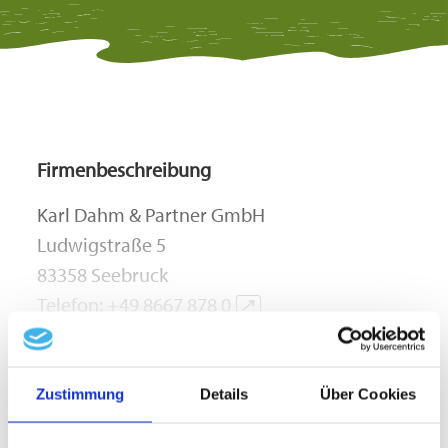
Firmenbeschreibung
Karl Dahm & Partner GmbH
Ludwigstraße 5
83358 Seebruck
Telefon:
+49 8667 878 0
↗
Telefax: +49 8667 878 200
mehr lesen
E-Mail:
bewerbung@dahm-werkzeuge.de
↗
Zustimmung
Details
Über Cookies
www.karldahm.com
↗