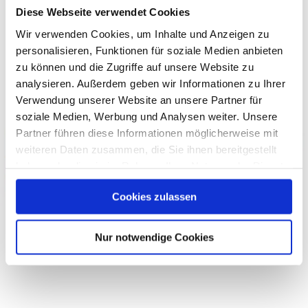
Diese Webseite verwendet Cookies
Branche
Karl Dahm ist Hersteller und ein
Wir verwenden Cookies, um Inhalte und Anzeigen zu
personalisieren, Funktionen für soziale Medien anbieten
Versandhandelsunternehmen mit
zu können und die Zugriffe auf unsere Website zu
Direktverkauf im Seebrucker
analysieren. Außerdem geben wir Informationen zu Ihrer
Gemeindegebiet. Wir sind spezialisiert auf
Verwendung unserer Website an unsere Partner für
Profiwerkzeuge und Zubehör für
soziale Medien, Werbung und Analysen weiter. Unsere
Partner führen diese Informationen möglicherweise mit
Fliesenleger, Ofensetzer und das
weiteren Daten zusammen, die Sie ihnen bereitgestellt
Bauhandwerk. Hohe Qualitätsansprüche
haben oder die sie im Rahmen Ihrer Nutzung der Dienste
und bester Kundenservice zählen zu
gesammelt haben.
Cookies zulassen
unseren Kernkompetenzen.
Sonstiges (Besonderheiten und
Nur notwendige Cookies
Auszeichnungen)
Familiengeführtes Unternehmen in
dritter Generation