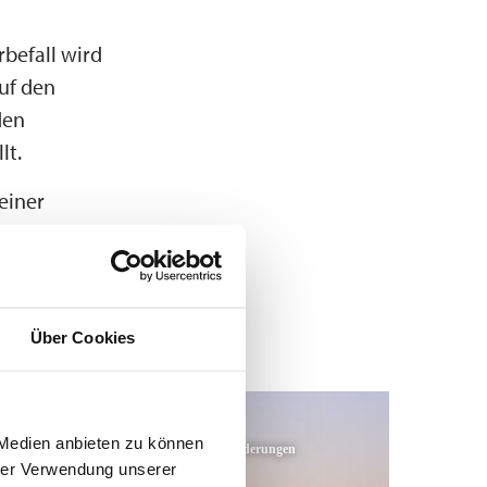
rbefall wird
uf den
den
lt.
einer
telefonisch
Über Cookies
Mehr erfahren
Mehr erfahren
 Medien anbieten zu können
Namensänderungen
hrer Verwendung unserer