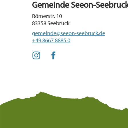
Gemeinde Seeon-Seebruc
Römerstr. 10
83358 Seebruck
gemeinde@seeon-seebruck.de
+49 8667 8885 0