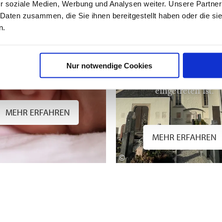
Das Standesamt See
r soziale Medien, Werbung und Analysen weiter. Unsere Partner
Seebruck stellt für al
 Daten zusammen, die Sie ihnen bereitgestellt haben oder die s
Personen, die in sei
s Standesamt Seeon-
n.
Zuständigkeitsberei
Seebruck stellt
verstorben sind,
eburtsurkunden oder
Sterbeurkunden aus
ubigte Ablichtungen aus
Weiterhin werden al
 Geburtenregister aus.
Nur notwendige Cookies
Sterbefälle beurkundet,
Todesfall in Seeon-See
eingetreten ist.
MEHR ERFAHREN
MEHR ERFAHREN
©