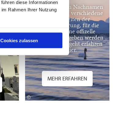
on-
 führen diese Informationen
le
Sie wollen ihren Nachnamen
ie im Rahmen Ihrer Nutzung
nem
ändern? Es gibt verschiedene
ch
Möglichkeiten der
Namensänderung, für die
.
allerdings eine offizelle
le
Erklärung abgegeben werden
Cookies zulassen
 deren
muss. Wie das geht erfahren
bruck
Sie hier.
MEHR ERFAHREN
©