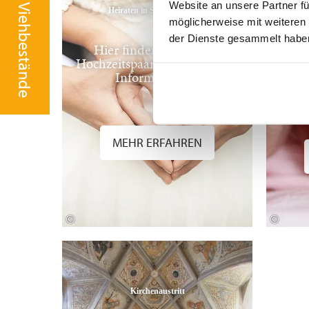
Meldung der Viehbestände
Website an unsere Partner fü
Heiraten in Seeon-Seebruck
möglicherweise mit weiteren
Da
der Dienste gesammelt habe
Hier finden zukünftige
Hochzeitspaare viele wichtige
G
Informationen.
begla
dem
MEHR ERFAHREN
©
©
Mehr erfahren
Kirchenaustritt