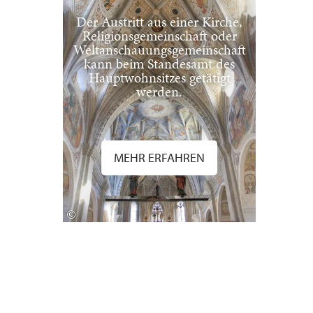
Der Austritt aus einer Kirche,
Religionsgemeinschaft oder
Weltanschauungsgemeinschaft
kann beim Standesamt des
Hauptwohnsitzes getätigt
werden.
MEHR ERFAHREN
©