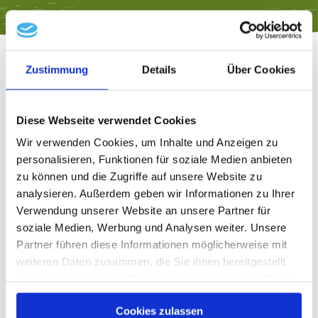
Zustimmung
Details
Über Cookies
Firmenbeschreibung
Diese Webseite verwendet Cookies
Wir verwenden Cookies, um Inhalte und Anzeigen zu
MAL anders
personalisieren, Funktionen für soziale Medien anbieten
Klaus Freutsmiedl
zu können und die Zugriffe auf unsere Website zu
Alzweg 19
analysieren. Außerdem geben wir Informationen zu Ihrer
Verwendung unserer Website an unsere Partner für
83376 Truchtlaching
soziale Medien, Werbung und Analysen weiter. Unsere
Tel.:
+49 8667 809518
↗
Partner führen diese Informationen möglicherweise mit
mehr lesen
Fax: +49 8667 809519
weiteren Daten zusammen, die Sie ihnen bereitgestellt
E-Mail:
klaus.freutsmiedl@gmx.de
↗
haben oder die sie im Rahmen Ihrer Nutzung der Dienste
gesammelt haben.
www.mal-anders-freutsmiedl.de
↗
Cookies zulassen