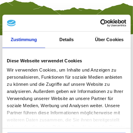
Zustimmung
Details
Über Cookies
Diese Webseite verwendet Cookies
Wir verwenden Cookies, um Inhalte und Anzeigen zu
Firmenbeschreibung
personalisieren, Funktionen für soziale Medien anbieten
Rauausstattung Stadler, Inhaber Johann
zu können und die Zugriffe auf unsere Website zu
analysieren. Außerdem geben wir Informationen zu Ihrer
Stadler
Verwendung unserer Website an unsere Partner für
Aubergstr. 1a, 83376 Truchtlaching
soziale Medien, Werbung und Analysen weiter. Unsere
Tel.: +49 8667 270
Partner führen diese Informationen möglicherweise mit
Email: info@stadler-raumausstattung.de
weiteren Daten zusammen, die Sie ihnen bereitgestellt
mehr lesen
haben oder die sie im Rahmen Ihrer Nutzung der Dienste
www.stadler-raumausstattung.de