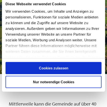
Die Einheitsgemeinde Seeon-Seebruck
landschaftlichen Struktur her gesehene
Anfang und somit ein nächster Schritt einer
Diese Webseite verwendet Cookies
Gleichartigkeit.
wie sie heute ist.
neuen Gemeinde:
Wir verwenden Cookies, um Inhalte und Anzeigen zu
Im Hinblick auf den Fremdenverkehr
personalisieren, Funktionen für soziale Medien anbieten
erhöhte sich das Angebot der drei
zu können und die Zugriffe auf unsere Website zu
analysieren. Außerdem geben wir Informationen zu Ihrer
Gemeinden durch die Zusammenlegung
Verwendung unserer Website an unsere Partner für
erheblich, wobei es von der neuen
soziale Medien, Werbung und Analysen weiter. Unsere
Einheitsgemeinde zentral zu lenken sein
Partner führen diese Informationen möglicherweise mit
wird.
weiteren Daten zusammen, die Sie ihnen bereitgestellt
haben oder die sie im Rahmen Ihrer Nutzung der Dienste
gesammelt haben.
Ein entscheidender Schritt zur Erhaltung der
Cookies zulassen
©
Landschaft ist in der Zusammenfassung der
Planung für die drei Gemeindegebiete durch
Nur notwendige Cookies
die neue Einheitsgemeinde zu sehen. Dies
trifft sowohl für die Ausweisung neuer Bau-
und Gewerbegebiete, als auch für die
Mittlerweile kann die Gemeinde auf über 40