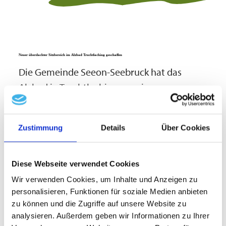
Neuer überdachter Sitzbereich im Alzbad Truchtlaching geschaffen
Die Gemeinde Seeon-Seebruck hat das
Alzbad in Truchtlaching um einen
überdachten Sitzbereich erweitert. Die neue
Anlage befindet sich in unmittelbarer Nähe
Zustimmung
Details
Über Cookies
zum Spielplatz und bietet insbesondere
Familien eine attraktive Möglichkeit zum
mehr lesen
Ausruhen und Brotzeit machen.
Diese Webseite verwendet Cookies
Wir verwenden Cookies, um Inhalte und Anzeigen zu
Der Wunsch nach einer solchen
personalisieren, Funktionen für soziale Medien anbieten
Sitzgelegenheit kam aus der Bevölkerung
zu können und die Zugriffe auf unsere Website zu
und wurde von der Gemeinde gerne
analysieren. Außerdem geben wir Informationen zu Ihrer