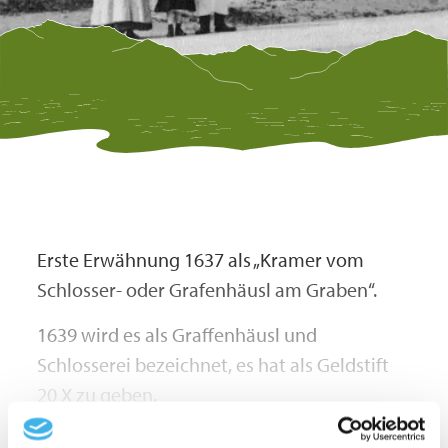
Erste Erwähnung 1637 als „Kramer vom
Schlosser- oder Grafenhäusl am Graben“.
1639 wird es als Graffenhäusl und
Schlosserei bezeichnet, es hat als Geldstift
20 X zu geben.
Bis 1803 war das Kloster Seeon der
mehr lesen