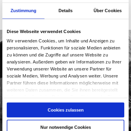
Grundherr.
Zustimmung
Details
Über Cookies
In der Beschreibung von 1810 wird der 1/32
Hof (Hsnr. 37) als
„ein ganz hölzernes
Diese Webseite verwendet Cookies
Wohnhauß, ein gemauertes Stübl, und
Wir verwenden Cookies, um Inhalte und Anzeigen zu
Kramerladen“
mit realer
personalisieren, Funktionen für soziale Medien anbieten
Kramergerechtigkeit vermerkt.
zu können und die Zugriffe auf unsere Website zu
analysieren. Außerdem geben wir Informationen zu Ihrer
Am 27.5.1807 wurde das Obereigentum um
Verwendung unserer Website an unsere Partner für
30 fl. erkauft.
soziale Medien, Werbung und Analysen weiter. Unsere
Partner führen diese Informationen möglicherweise mit
1858 heißt es auch „Beim Häusler“.
weiteren Daten zusammen, die Sie ihnen bereitgestellt
haben oder die sie im Rahmen Ihrer Nutzung der Dienste
Georg Haberbauer baute 1884 das Haus zur
gesammelt haben.
Cookies zulassen
Bäckerei um.
Nur notwendige Cookies